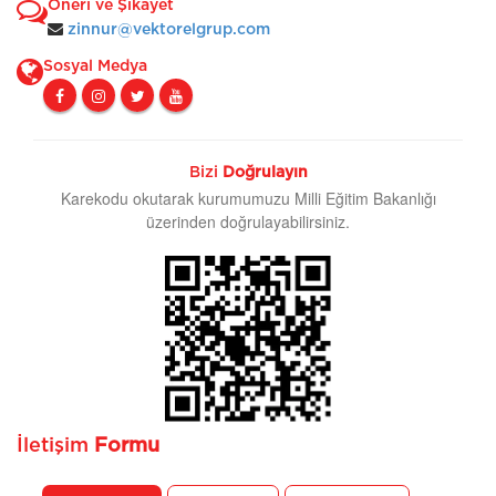
Öneri ve Şikayet
zinnur@vektorelgrup.com
Sosyal Medya
Bizi
Doğrulayın
Karekodu okutarak kurumumuzu Milli Eğitim Bakanlığı
üzerinden doğrulayabilirsiniz.
İletişim
Formu