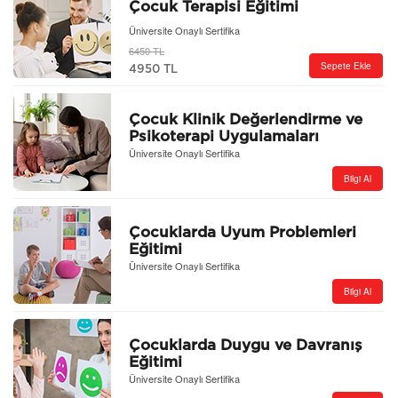
Çocuk Terapisi Eğitimi
Üniversite Onaylı Sertifika
6450 TL
Sepete Ekle
4950 TL
Çocuk Klinik Değerlendirme ve
Psikoterapi Uygulamaları
Kursu
Üniversite Onaylı Sertifika
Bilgi Al
Çocuklarda Uyum Problemleri
Eğitimi
Üniversite Onaylı Sertifika
Bilgi Al
Çocuklarda Duygu ve Davranış
Eğitimi
Üniversite Onaylı Sertifika