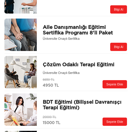
Bilgi Al
Aile Danışmanlığı Eğitimi
Sertifika Programı 8'li Paket
Üniversite Onaylı Sertifika
Bilgi Al
Çözüm Odaklı Terapi Eğitimi
Üniversite Onaylı Sertifika
6650 TL
Sepete Ekle
4950 TL
BDT Eğitimi (Bilişsel Davranışçı
Terapi Eğitimi)
20000 TL
Sepete Ekle
15000 TL