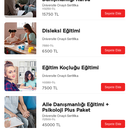
Üniversite Onaylı Sertifika
19250 TL
Sepete Ekle
15750 TL
Disleksi Eğitimi
Üniversite Onaylı Sertifika
7880 TL
Sepete Ekle
6500 TL
Eğitim Koçluğu Eğitimi
Üniversite Onaylı Sertifika
10380 TL
Sepete Ekle
7500 TL
Aile Danışmanlığı Eğitimi +
Psikoloji Plus Paket
Üniversite Onaylı Sertifika
72500 TL
Sepete Ekle
45000 TL