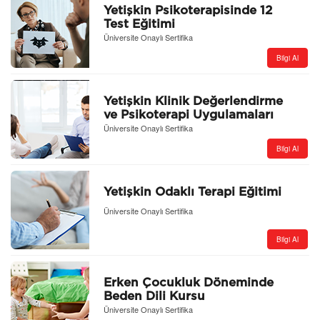
Yetişkin Psikoterapisinde 12
Test Eğitimi
Üniversite Onaylı Sertifika
Bilgi Al
Yetişkin Klinik Değerlendirme
ve Psikoterapi Uygulamaları
Kursu
Üniversite Onaylı Sertifika
Bilgi Al
Yetişkin Odaklı Terapi Eğitimi
Üniversite Onaylı Sertifika
Bilgi Al
Erken Çocukluk Döneminde
Beden Dili Kursu
Üniversite Onaylı Sertifika