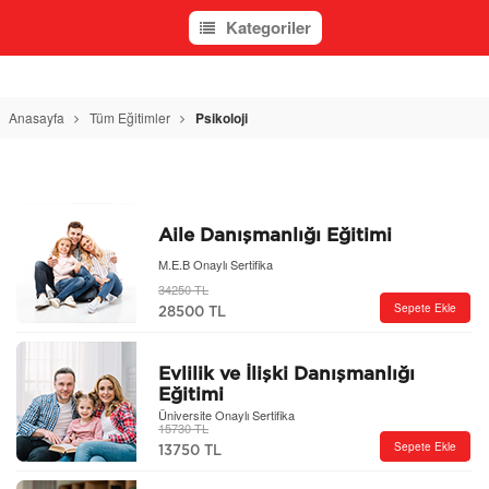
Kategoriler
Anasayfa
Tüm Eğitimler
Psikoloji
Aile Danışmanlığı Eğitimi
M.E.B Onaylı Sertifika
34250 TL
Sepete Ekle
28500 TL
Evlilik ve İlişki Danışmanlığı
Eğitimi
Üniversite Onaylı Sertifika
15730 TL
Sepete Ekle
13750 TL