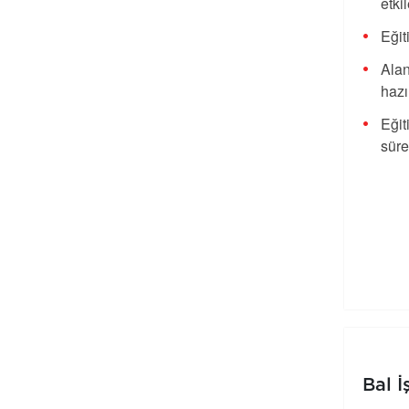
etki
Eğit
Ala
hazı
Eğit
süre
Bal 