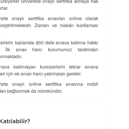
ursiyerler üniversite onaylı sertifika almaya hak
rlar.
rsite onaylı sertifika sınavları online olarak
kleştirilmektedir. Zaman ve mekân kısıtlaması
.
erlerin toplamda dört defa sınava katılma hakkı
r. İlk sınav harcı kurumumuz tarafından
anmaktadır.
ınava katılmayan kursiyerlerin tekrar sınava
eri için ek sınav harcı yatırmaları gerekir.
rsite onaylı online sertifika sınavına mobil
dan bağlanmak da mümkündür.
atılabilir?