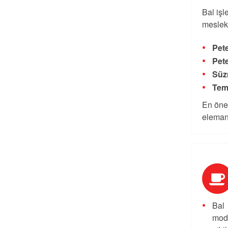
Bal işl
mesleki
Pete
Pete
Süz
Teme
En önem
elemanı
Bal 
mode