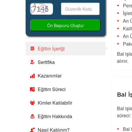
Pers
İşle
Arı 
Ön Başvuru Oluştur
Kali
Arı 
Pak
Eğitim İçeriği
Bal iş
alınır.
Sertifika
Kazanımlar
Eğitim Süreci
Bal İ
Kimler Katılabilir
Bal işl
süreci:
Eğitim Hakkında
Bal 
Nasıl Katılırım?