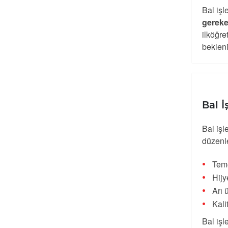
Bal iş
gereke
ilköğre
bekleni
Bal 
Bal iş
düzenl
Teme
Hijy
Arı 
Kali
Bal iş