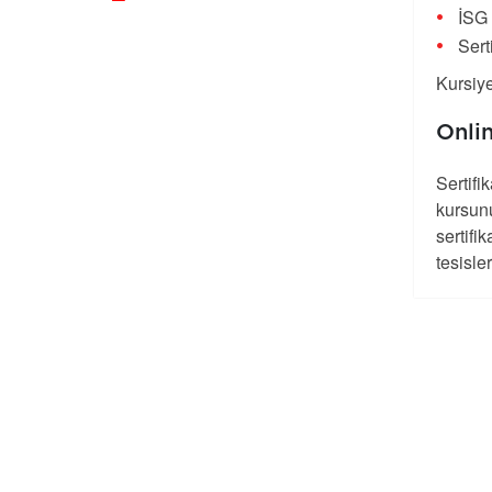
İSG 
Sert
Kursiye
Onlin
Sertifik
kursunu
sertifi
tesisle