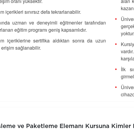
leşim oranı yüksektir.
alan k
kazanı
im içerikleri sınırsız defa tekrarlanabilir.
Ünive
nında uzman ve deneyimli eğitmenler tarafından
gerçe
rlanan eğitim programı geniş kapsamlıdır.
yoktur
im içeriklerine sertifika aldıktan sonra da uzun
Kursiy
 erişim sağlanabilir.
vardı
karşıl
İlk s
girmel
Ünive
cihaz
İşleme ve Paketleme Elemanı Kursuna Kimler K