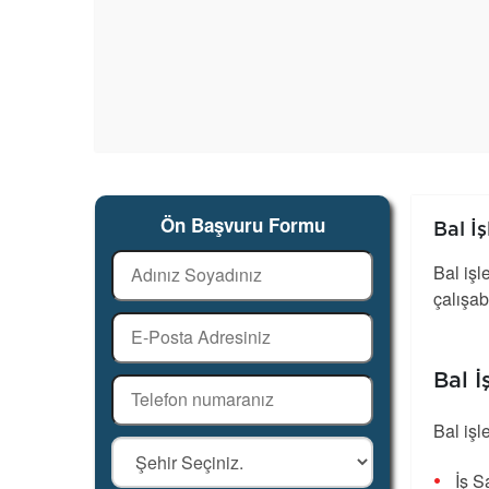
Ön Başvuru Formu
Bal İ
Bal işl
çalışabi
Bal 
Bal işl
İş S