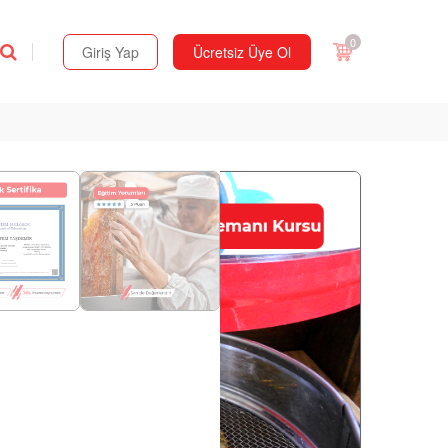
0
Giriş Yap
Ücretsiz Üye Ol