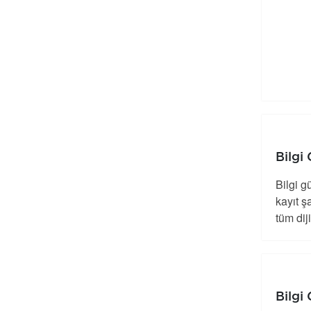
Bilgi
Bilgi g
kayıt ş
tüm dij
Bilgi