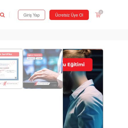
0
Giriş Yap
Ücretsiz Üye Ol