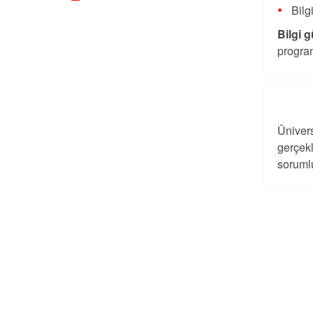
Bilg
Bilgi 
progra
Ünivers
gerçekl
sorumlu