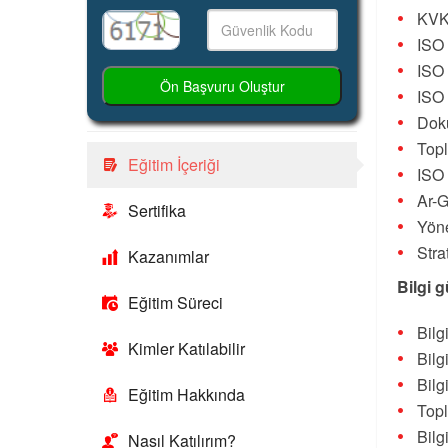
KVKK
ISO
ISO 
Ön Başvuru Oluştur
ISO
Dok
Topl
Eğitim İçeriği
ISO 
Ar-G
Sertifika
Yöne
Stra
Kazanımlar
Bilgi 
Eğitim Süreci
Bilg
Kimler Katılabilir
Bilg
Bilg
Eğitim Hakkında
Topl
Bilg
Nasıl Katılırım?