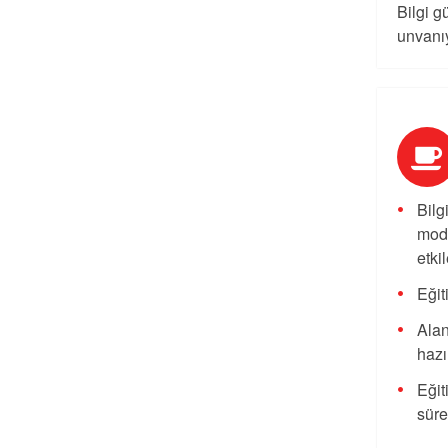
Bilgi g
unvanıy
Bilg
mode
etki
Eğit
Alan
hazı
Eğit
süre