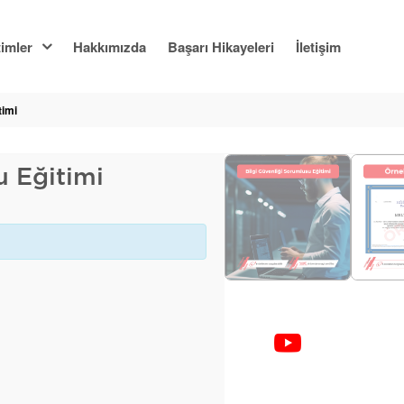
imler
Hakkımızda
Başarı Hikayeleri
İletişim
timi
u Eğitimi