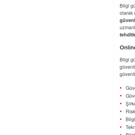
Bilgi g
olarak 
güvenl
uzmanla
tehdit
Onlin
Bilgi g
güvenli
güvenli
Güve
Güve
Şirk
Risk
Bilg
Tekn
Bilg