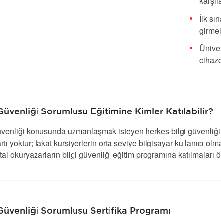
karşıl
İlk sı
girmel
Üniver
cihaz
 Güvenliği Sorumlusu Eğitimine Kimler Katılabilir?
üvenliği konusunda uzmanlaşmak isteyen herkes bilgi güvenliği s
artı yoktur; fakat kursiyerlerin orta seviye bilgisayar kullanıcı o
ital okuryazarların bilgi güvenliği eğitim programına katılmaları ön
 Güvenliği Sorumlusu Sertifika Programı