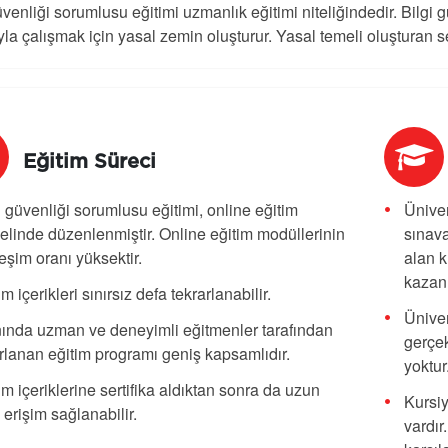
üvenliği sorumlusu eğitimi uzmanlık eğitimi niteliğindedir. Bilgi
la çalışmak için yasal zemin oluşturur. Yasal temeli oluşturan s
Eğitim Süreci
i güvenliği sorumlusu eğitimi,
online eğitim
Üniver
linde düzenlenmiştir. Online eğitim modüllerinin
sınava
leşim oranı yüksektir.
alan k
kazanı
im içerikleri sınırsız defa tekrarlanabilir.
Üniver
ında uzman ve deneyimli eğitmenler tarafından
gerçek
rlanan eğitim programı geniş kapsamlıdır.
yoktur
im içeriklerine sertifika aldıktan sonra da uzun
Kursiy
 erişim sağlanabilir.
vardır