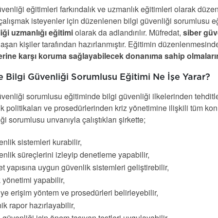
üvenliği eğitimleri farkındalık ve uzmanlık eğitimleri olarak düzen
çalışmak isteyenler için düzenlenen bilgi güvenliği sorumlusu eğ
iği uzmanlığı eğitimi
olarak da adlandırılır. Müfredat,
siber güve
şan kişiler tarafından hazırlanmıştır. Eğitimin düzenlenmesind
lerine karşı koruma sağlayabilecek donanıma sahip olmaları
e Bilgi Güvenliği Sorumlusu Eğitimi Ne İşe Yarar?
üvenliği sorumlusu eğitiminde bilgi güvenliği ilkelerinden tehdi
k politikaları ve prosedürlerinden kriz yönetimine ilişkili tüm kon
ği sorumlusu unvanıyla çalıştıkları şirkette;
nlik sistemleri kurabilir,
nlik süreçlerini izleyip denetleme yapabilir,
et yapısına uygun güvenlik sistemleri geliştirebilir,
 yönetimi yapabilir,
iye erişim yöntem ve prosedürleri belirleyebilir,
ik rapor hazırlayabilir,
i güvenliği için önem taşıyan testleri uygulayabilir,