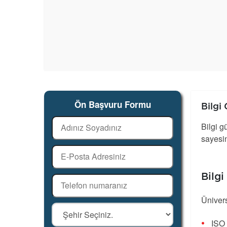
Ön Başvuru Formu
Bilgi
Bilgi g
sayesin
Bilgi
Ünivers
ISO 