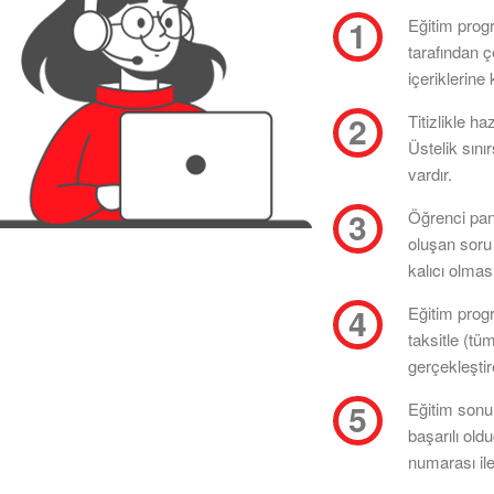
Eğitim prog
tarafından 
içeriklerine 
Titizlikle ha
Üstelik sını
vardır.
Öğrenci pan
oluşan soru 
kalıcı olması
Eğitim progr
taksitle (tü
gerçekleştire
Eğitim sonun
başarılı old
numarası ile