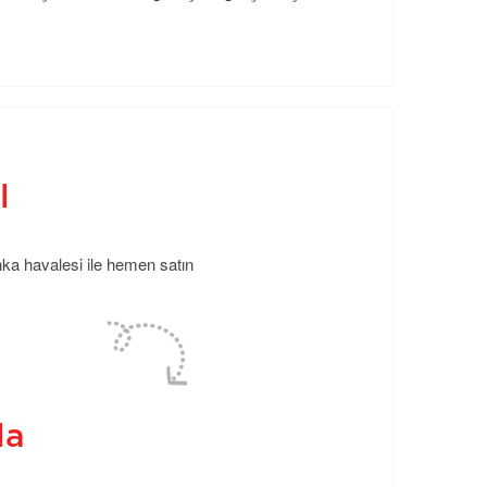
l
anka havalesi ile hemen satın
la