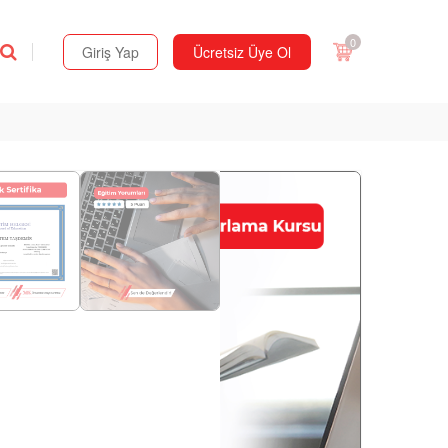
0
Giriş Yap
Ücretsiz Üye Ol