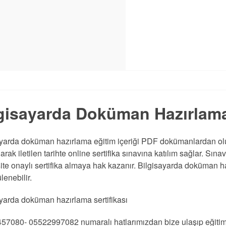
gisayarda Doküman Hazırlama 
ayarda doküman hazırlama eğitim içeriği PDF dokümanlardan olu
rak iletilen tarihte online sertifika sınavına katılım sağlar. Sınav
ite onaylı sertifika almaya hak kazanır. Bilgisayarda doküman ha
lenebilir.
yarda doküman hazırlama sertifikası
57080- 05522997082 numaralı hatlarımızdan bize ulaşıp eğitim