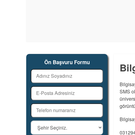
Ön Başvuru Formu
Bil
Bilgis
SMS ola
ünivers
görüntü
Bilgisa
031294