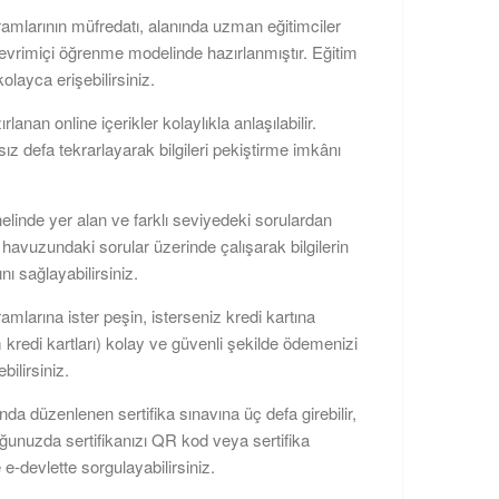
ramlarının müfredatı, alanında uzman eğitimciler
çevrimiçi öğrenme modelinde hazırlanmıştır. Eğitim
kolayca erişebilirsiniz.
zırlanan online içerikler kolaylıkla anlaşılabilir.
rsız defa tekrarlayarak bilgileri pekiştirme imkânı
elinde yer alan ve farklı seviyedeki sorulardan
havuzundaki sorular üzerinde çalışarak bilgilerin
nı sağlayabilirsiniz.
amlarına ister peşin, isterseniz kredi kartına
m kredi kartları) kolay ve güvenli şekilde ödemenizi
bilirsiniz.
da düzenlenen sertifika sınavına üç defa girebilir,
uğunuzda sertifikanızı QR kod veya sertifika
 e-devlette sorgulayabilirsiniz.