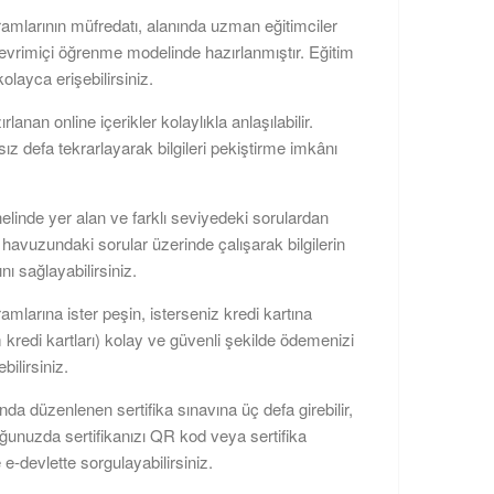
ramlarının müfredatı, alanında uzman eğitimciler
çevrimiçi öğrenme modelinde hazırlanmıştır. Eğitim
kolayca erişebilirsiniz.
zırlanan online içerikler kolaylıkla anlaşılabilir.
rsız defa tekrarlayarak bilgileri pekiştirme imkânı
elinde yer alan ve farklı seviyedeki sorulardan
havuzundaki sorular üzerinde çalışarak bilgilerin
nı sağlayabilirsiniz.
amlarına ister peşin, isterseniz kredi kartına
m kredi kartları) kolay ve güvenli şekilde ödemenizi
bilirsiniz.
da düzenlenen sertifika sınavına üç defa girebilir,
uğunuzda sertifikanızı QR kod veya sertifika
 e-devlette sorgulayabilirsiniz.