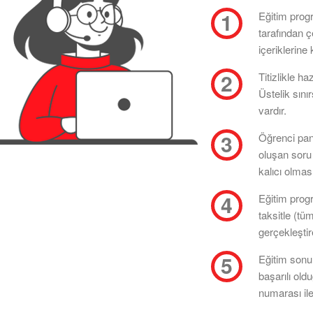
Eğitim prog
tarafından 
içeriklerine 
Titizlikle ha
Üstelik sını
vardır.
Öğrenci pan
oluşan soru 
kalıcı olması
Eğitim progr
taksitle (tü
gerçekleştire
Eğitim sonun
başarılı old
numarası ile