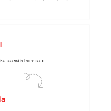
l
anka havalesi ile hemen satın
la