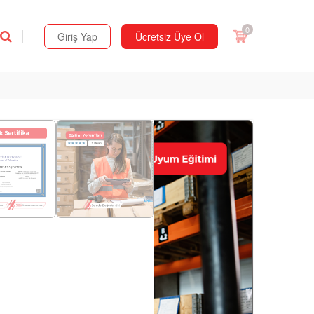
0
Giriş Yap
Ücretsiz Üye Ol