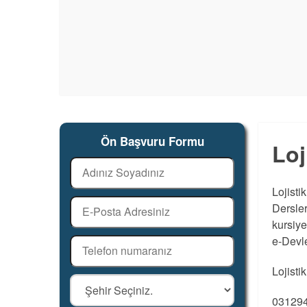
Ön Başvuru Formu
Loj
Lojisti
Dersler
kursiye
e-Devle
Lojisti
031294