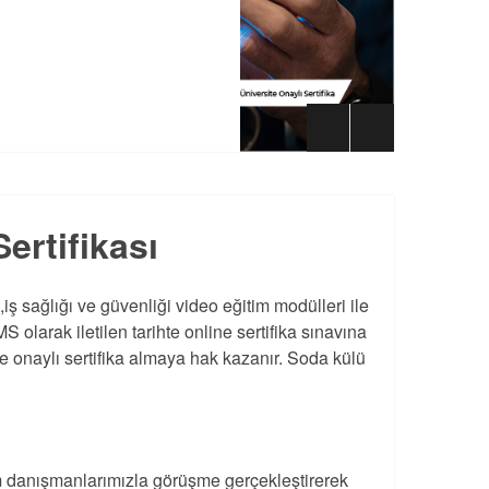
ertifikası
i,iş sağlığı ve güvenliği video eğitim modülleri ile
larak iletilen tarihte online sertifika sınavına
ite onaylı sertifika almaya hak kazanır. Soda külü
 danışmanlarımızla görüşme gerçekleştirerek