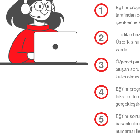
Eğitim prog
tarafından 
içeriklerine 
Titizlikle ha
Üstelik sını
vardır.
Öğrenci pan
oluşan soru 
kalıcı olması
Eğitim progr
taksitle (tü
gerçekleştire
Eğitim sonun
başarılı old
numarası ile