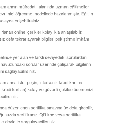
ramlarının müfredatı, alanında uzman eğitimciler
çevrimiçi öğrenme modelinde hazırlanmıştır. Eğitim
kolayca erişebilirsiniz.
zırlanan online içerikler kolaylıkla anlaşılabilir.
rsız defa tekrarlayarak bilgileri pekiştirme imkânı
elinde yer alan ve farklı seviyedeki sorulardan
havuzundaki sorular üzerinde çalışarak bilgilerin
nı sağlayabilirsiniz.
amlarına ister peşin, isterseniz kredi kartına
m kredi kartları) kolay ve güvenli şekilde ödemenizi
bilirsiniz.
da düzenlenen sertifika sınavına üç defa girebilir,
uğunuzda sertifikanızı QR kod veya sertifika
 e-devlette sorgulayabilirsiniz.