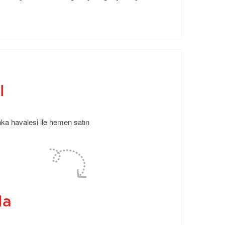
l
anka havalesi ile hemen satın
la