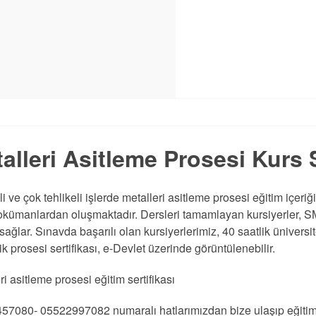
alleri Asitleme Prosesi Kurs S
li ve çok tehlikeli işlerde metalleri asitleme prosesi eğitim içeriğ
ümanlardan oluşmaktadır. Dersleri tamamlayan kursiyerler, SMS o
 sağlar. Sınavda başarılı olan kursiyerlerimiz, 40 saatlik ünivers
ik prosesi sertifikası, e-Devlet üzerinde görüntülenebilir.
ri asitleme prosesi eğitim sertifikası
57080- 05522997082 numaralı hatlarımızdan bize ulaşıp eğitim