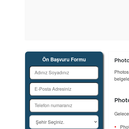
Ön Başvuru Formu
Photo
Photosh
belgele
Phot
Geleceğ
Pho