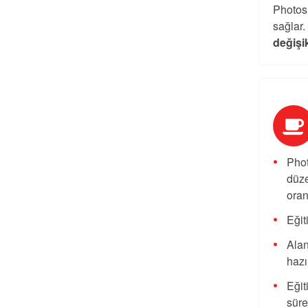
Photos
sağlar.
değişik
Phot
düze
oran
Eğit
Alan
hazı
Eğit
süre