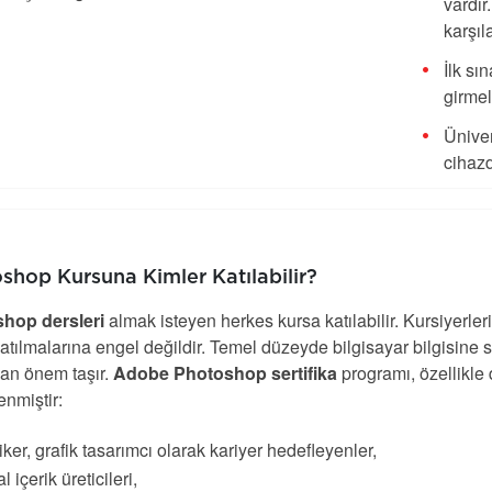
vardır
karşıl
İlk sı
girmel
Üniver
cihaz
shop Kursuna Kimler Katılabilir?
hop dersleri
almak isteyen herkes kursa katılabilir. Kursiyerl
atılmalarına engel değildir. Temel düzeyde bilgisayar bilgisine 
dan önem taşır.
Adobe Photoshop sertifika
programı, özellikle
nmiştir:
iker, grafik tasarımcı olarak kariyer hedefleyenler,
al içerik üreticileri,