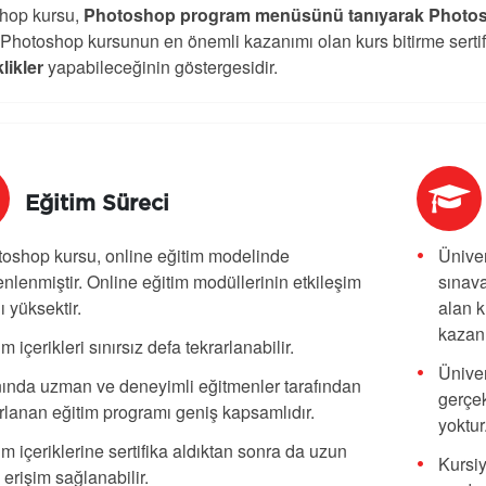
hop kursu,
Photoshop program menüsünü tanıyarak Photoshop
 Photoshop kursunun en önemli kazanımı olan kurs bitirme sertif
likler
yapabileceğinin göstergesidir.
Eğitim Süreci
oshop kursu,
online eğitim modelinde
Üniver
nlenmiştir. Online eğitim modüllerinin etkileşim
sınava
ı yüksektir.
alan k
kazanı
im içerikleri sınırsız defa tekrarlanabilir.
Üniver
ında uzman ve deneyimli eğitmenler tarafından
gerçek
rlanan eğitim programı geniş kapsamlıdır.
yoktur
im içeriklerine sertifika aldıktan sonra da uzun
Kursiy
 erişim sağlanabilir.