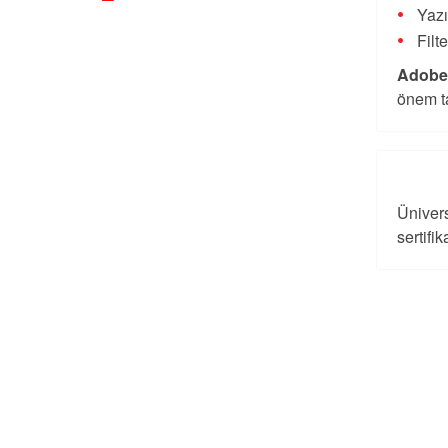
Yazı
Filt
Adobe
önem ta
Ünivers
sertifi