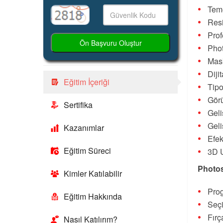
Teme
Resi
Pro
Ön Başvuru Oluştur
Phot
Mask
Diji
Eğitim İçeriği
Tipo
Görü
Sertifika
Geli
Geli
Kazanımlar
Efek
Eğitim Süreci
3D 
Photo
Kimler Katılabilir
Pro
Eğitim Hakkında
Seçi
Fırç
Nasıl Katılırım?