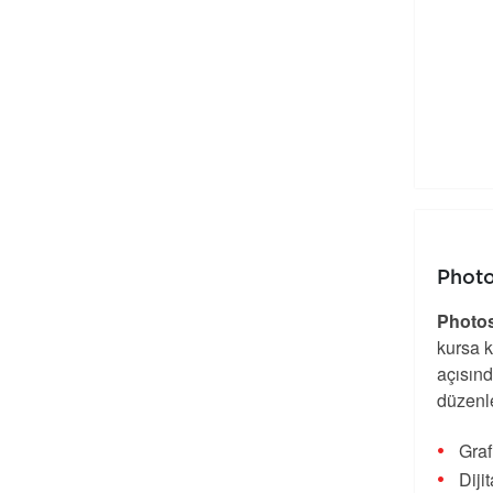
Photo
Photos
kursa k
açısın
düzenle
Graf
Dijit