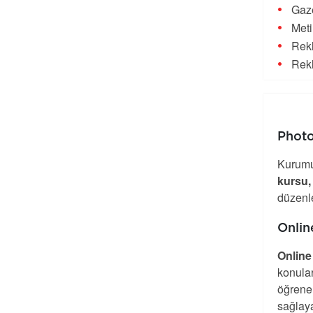
Gaze
Meti
Rekl
Rekl
Photo
Kurumu
kursu, 
düzenl
Onlin
Onlin
konular
öğrene
sağlaya