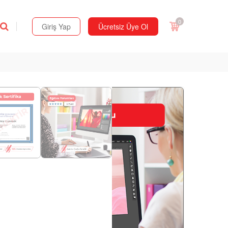
0
Giriş Yap
Ücretsiz Üye Ol