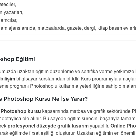
teciler,
n yazarları,
amcılar,
am ajanslarında, matbaalarda, gazete, dergi, kitap basım evleri
shop Eğitimi
muzda uzaktan eğitim düzenleme ve sertifika verme yetkimize 
bilişim
bilgisayar kurslarından biridir. Kurs programıyla amaçlana
eme programı Photoshop’u kullanma yeterliliğine sahip olmaları
e Photoshop Kursu Ne İşe Yarar?
e Photoshop kursu
kapsamında matbaa ve grafik sektöründe Pho
 detaylıca ele alınır. Bu sayede eğitim sürecini başarıyla tamaml
rek
profesyonel düzeyde grafik tasarım
yapabilir.
Online Pho
rak eğitimde fırsat eşitliği oluşturur. Uzaktan eğitimin en önem