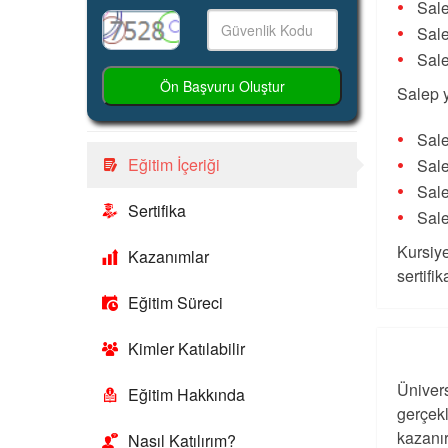
Sale
Sale
Sale
Ön Başvuru Oluştur
Salep y
Sale
Eğitim İçeriği
Sale
Sale
Sertifika
Sale
Kursiye
Kazanımlar
sertifik
Eğitim Süreci
Kimler Katılabilir
Ünivers
Eğitim Hakkında
gerçekl
kazanı
Nasıl Katılırım?