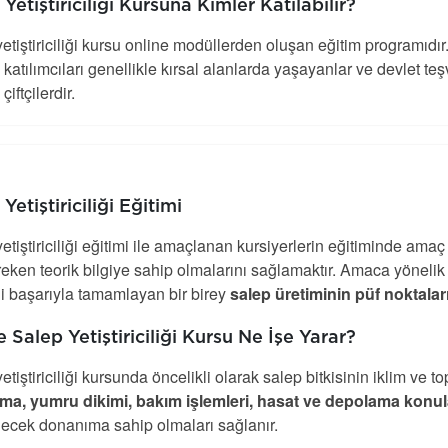
Yetiştiriciliği Kursuna Kimler Katılabilir?
etiştiriciliği kursu online modüllerden oluşan eğitim programıdır
katılımcıları genellikle kırsal alanlarda yaşayanlar ve devlet te
çiftçilerdir.
Yetiştiriciliği Eğitimi
etiştiriciliği eğitimi ile amaçlanan kursiyerlerin eğitiminde amaç
reken teorik bilgiye sahip olmalarını sağlamaktır. Amaca yönelik o
i başarıyla tamamlayan bir birey
salep üretiminin püf noktalar
 Salep Yetiştiriciliği Kursu Ne İşe Yarar?
etiştiriciliği kursunda öncelikli olarak salep bitkisinin iklim ve 
ama, yumru dikimi, bakım işlemleri, hasat ve depolama konul
lecek donanıma sahip olmaları sağlanır.