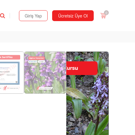
0
Giriş Yap
Ücretsiz Üye Ol