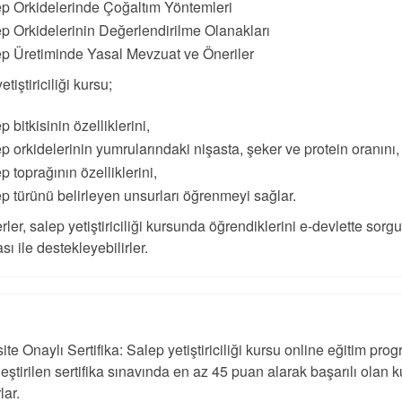
p Orkidelerinde Çoğaltım Yöntemleri
p Orkidelerinin Değerlendirilme Olanakları
p Üretiminde Yasal Mevzuat ve Öneriler
etiştiriciliği kursu;
p bitkisinin özelliklerini,
p orkidelerinin yumrularındaki nişasta, şeker ve protein oranını,
p toprağının özelliklerini,
p türünü belirleyen unsurları öğrenmeyi sağlar.
rler, salep yetiştiriciliği kursunda öğrendiklerini e-devlette sorg
ası ile destekleyebilirler.
ite Onaylı Sertifika: Salep yetiştiriciliği kursu online eğitim pr
eştirilen sertifika sınavında en az 45 puan alarak başarılı olan k
rlar.