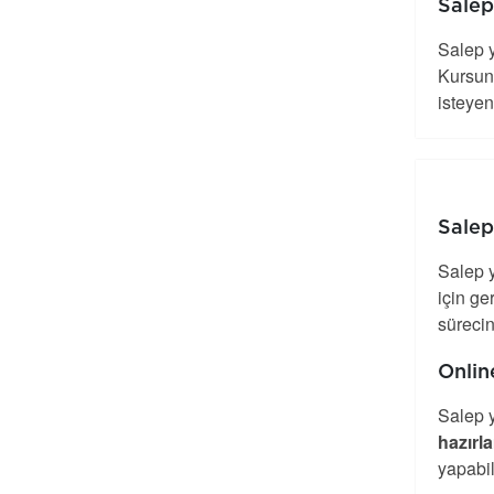
Salep 
Salep y
Kursun 
isteyen 
Salep 
Salep y
için ge
sürecin
Online
Salep y
hazırl
yapabi