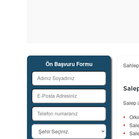
Ön Başvuru Formu
Sahlep 
Salep
Salep ü
Orki
Sale
Sale