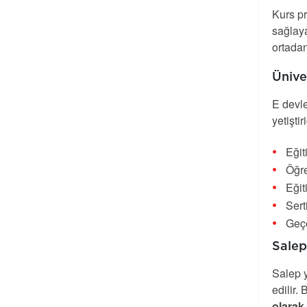
Kurs pr
sağlaya
ortadan
Üniver
E devle
yetişti
Eğit
Öğre
Eğit
Sert
Geçe
Salep 
Salep y
edilir.
olarak