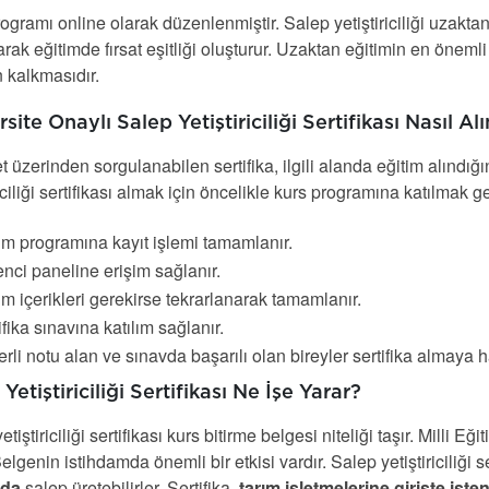
ogramı online olarak düzenlenmiştir. Salep yetiştiriciliği uzakt
rak eğitimde fırsat eşitliği oluşturur. Uzaktan eğitimin en önem
 kalkmasıdır.
site Onaylı Salep Yetiştiriciliği Sertifikası Nasıl Alı
t üzerinden sorgulanabilen sertifika, ilgili alanda eğitim alındığı
riciliği sertifikası almak için öncelikle kurs programına katılmak ge
im programına kayıt işlemi tamamlanır.
nci paneline erişim sağlanır.
im içerikleri gerekirse tekrarlanarak tamamlanır.
ifika sınavına katılım sağlanır.
rli notu alan ve sınavda başarılı olan bireyler sertifika almaya h
Yetiştiriciliği Sertifikası Ne İşe Yarar?
etiştiriciliği sertifikası kurs bitirme belgesi niteliği taşır. Milli 
 Belgenin istihdamda önemli bir etkisi vardır. Salep yetiştiriciliği 
 da
salep üretebilirler. Sertifika,
tarım işletmelerine girişte iste