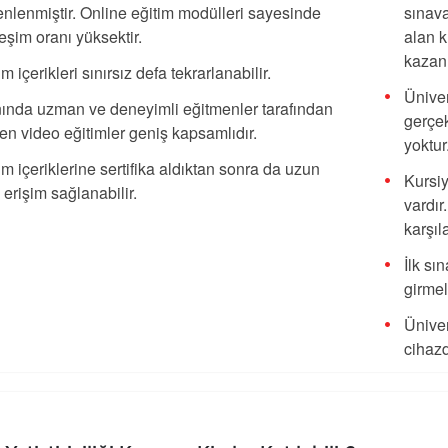
nlenmiştir. Online eğitim modülleri
sayesinde
sınava
leşim oranı yüksektir.
alan k
kazanı
im içerikleri sınırsız defa tekrarlanabilir.
Üniver
ında uzman ve deneyimli eğitmenler tarafından
gerçek
len video eğitimler geniş kapsamlıdır.
yoktur
im içeriklerine sertifika aldıktan sonra da uzun
Kursiy
 erişim sağlanabilir.
vardır
karşıl
İlk sı
girmel
Üniver
cihaz