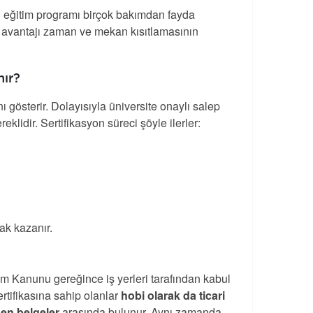
an eğitim programı birçok bakımdan fayda
li avantajı zaman ve mekan kısıtlamasının
nır?
nı gösterir. Dolayısıyla üniversite onaylı salep
reklidir. Sertifikasyon süreci şöyle ilerler:
ak kazanır.
Eğitim Kanunu gereğince iş yerleri tarafından kabul
sertifikasına sahip olanlar
hobi olarak da ticari
nen belgeler
arasında bulunur. Aynı zamanda