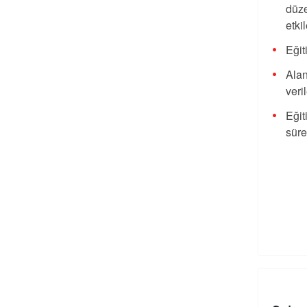
düze
etki
Eğit
Alan
veri
Eğit
süre