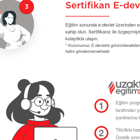
Sertifikan E-de
Eğitim sonunda e-devlet üzerinden sor
sahip olun. Sertifikanız ile özgeçmişin
kolaylıkla ulaşın.
* Kurumumuz E-devlette görüntülenebilen se
halini göndermemektedir.
Eğitim prog
tarafından 
içeriklerine 
Titizlikle ha
Üstelik sını