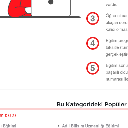
vardır.
Öğrenci pan
oluşan soru 
kalıcı olması
Eğitim progr
taksitle (tü
gerçekleştire
Eğitim sonun
başarılı old
numarası ile
Bu Kategorideki Popüler 
imiz (10)
ı Eğitimi
Adli Bilişim Uzmanlığı Eğitimi