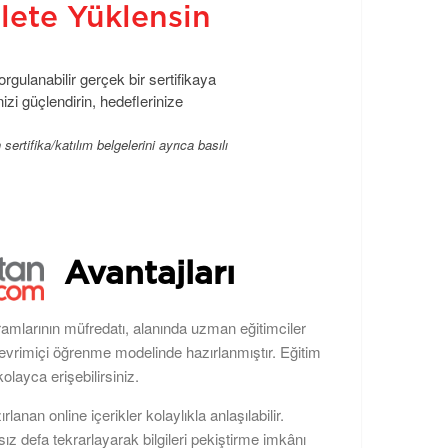
vlete Yüklensin
gulanabilir gerçek bir sertifikaya
izi güçlendirin, hedeflerinize
rtifika/katılım belgelerini ayrıca basılı
Avantajları
ramlarının müfredatı, alanında uzman eğitimciler
çevrimiçi öğrenme modelinde hazırlanmıştır. Eğitim
kolayca erişebilirsiniz.
zırlanan online içerikler kolaylıkla anlaşılabilir.
rsız defa tekrarlayarak bilgileri pekiştirme imkânı