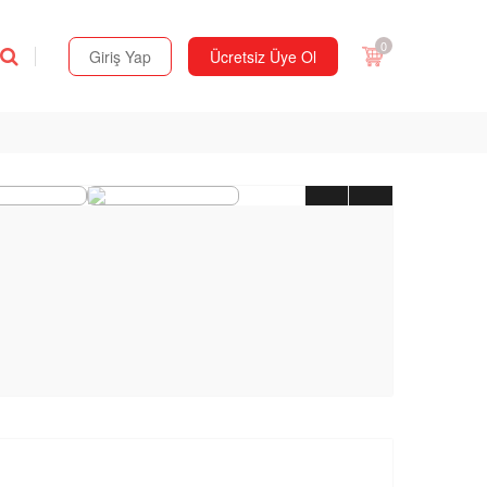
0
Giriş Yap
Ücretsiz Üye Ol