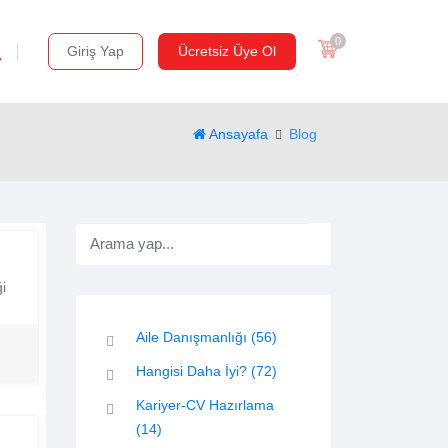
0
Giriş Yap
Ücretsiz Üye Ol
Ansayafa
Blog
ği
Aile Danışmanlığı
(56)
Hangisi Daha İyi?
(72)
Kariyer-CV Hazırlama
(14)