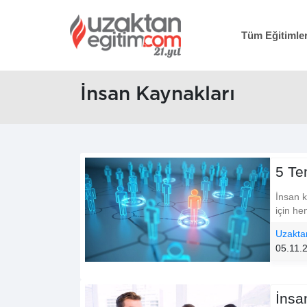
Tüm Eğitimle
İnsan Kaynakları
5 Te
İnsan k
için he
Uzakta
05.11.
İnsa