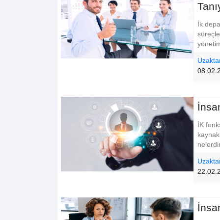
Tanı
İk depa
süreçle
yönetim
Uzakta
08.02.
İnsa
İK fonk
kaynakl
nelerdi
Uzakta
22.02.
İnsa