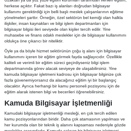
Uzaktan ya da yüz yüze eğitim kurumları tarafından verilen eğitim,
herkese açıktır. Fakat bazı iş alanları doğrudan bilgisayar
kullanımı gerektirdiği için belli başlı meslek çalışanlarının eğitime
yönelmeleri şarttır. Örneğin, özel sektörün bel kemiği olan halkla
ilişkiler, insan kaynakları ve bilgi işlem departmanları için
bilgisayar bilgisi ileri seviyede olan kişiler tercih edilir. Yine
muhasebe ve finans odaklı meslekler için de bilgisayar kullanımını
oldukça öne çıkarıcı bir niteliktir.
Öyle ya da böyle hizmet sektörünün çoğu iş alanı için bilgisayar
kullanımını içeren bir eğitim görmek fayda sağlayıcıdır. Özellikle
kaliteli ve verimli bir eğitim süreci geçirdiyseniz bilgi işlem
departmanında görev alacak seviyeye de ulaşabilirsiniz. Yine
kamuda bilgisayar işletmeni kadrosu için bilgisayar bilginize çok
fazla güvenemiyorsanız da alacağınız eğitim iyi bir başlangıç
olacaktır. Ayrıca herhangi bir kamu personeli pozisyonu için de
eğitim alarak istenen bilgi ve becerileri öğrenebilirsiniz.
Kamuda Bilgisayar İşletmenliği
Kamudaki bilgisayar işletmenliği mesleği, en çok tercih edilen
kamu pozisyonlarından biridir. Daha çok atamasının yapılması ve
her kurumda olan bir teknik iş alanını kapsaması nedeniyle gözde
meslekler arasındadır. Kamuda çalışan bir bilgisayar işletmeni,