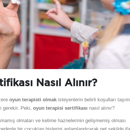
ifikası Nasıl Alınır?
üzere
oyun terapisti olmak
isteyenlerin belirli koşulları taşı
i gerekir. Peki,
oyun terapisi sertifikası
nasıl alınır?
amamış olmaları ve kelime haznelerinin gelişmemiş olması
 nedenle bir çocuktan hislerini anlamlandırarak net şekilde if