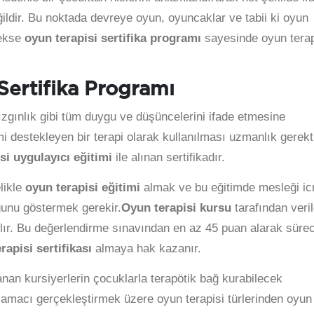
ldir. Bu noktada devreye oyun, oyuncaklar ve tabii ki oyun
mekse
oyun terapisi sertifika programı
sayesinde oyun terap
Sertifika Programı
kızgınlık gibi tüm duygu ve düşüncelerini ifade etmesine
 destekleyen bir terapi olarak kullanılması uzmanlık gerekti
si uygulayıcı eğitimi
ile alınan sertifikadır.
likle
oyun terapisi eğitimi
almak ve bu eğitimde mesleği ic
ğunu göstermek gerekir.
Oyun terapisi kursu
tarafından veri
lır. Bu değerlendirme sınavından en az 45 puan alarak sürec
rapisi sertifikası
almaya hak kazanır.
an kursiyerlerin çocuklarla terapötik bağ kurabilecek
u amacı gerçekleştirmek üzere oyun terapisi türlerinden oyun