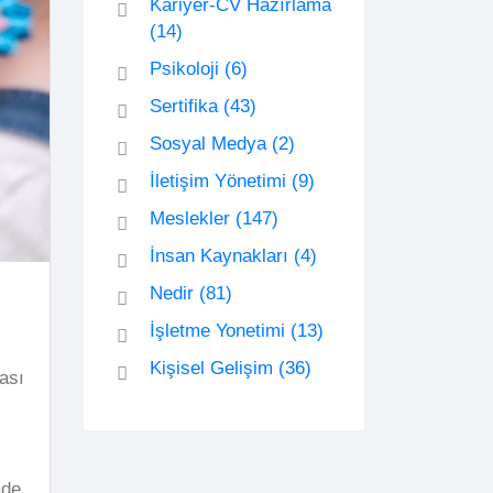
Kariyer-CV Hazırlama
(14)
Psikoloji
(6)
Sertifika
(43)
Sosyal Medya
(2)
İletişim Yönetimi
(9)
Meslekler
(147)
İnsan Kaynakları
(4)
Nedir
(81)
İşletme Yonetimi
(13)
Kişisel Gelişim
(36)
ması
ade