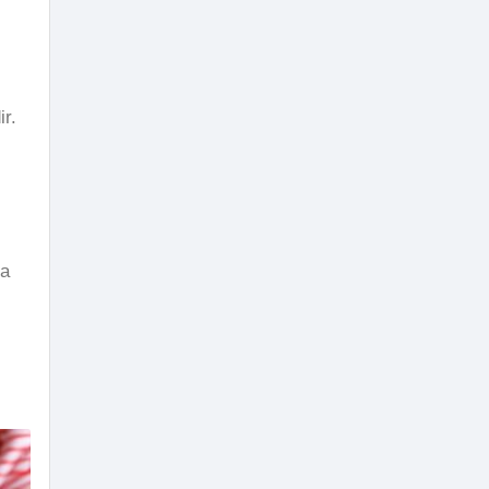
r.
da